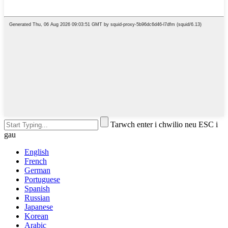
Tarwch enter i chwilio neu ESC i
gau
English
French
German
Portuguese
Spanish
Russian
Japanese
Korean
Arabic