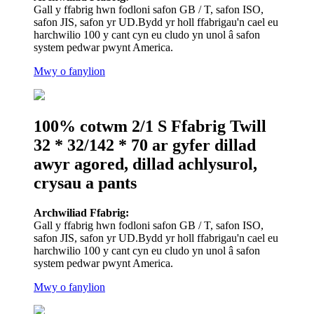
Gall y ffabrig hwn fodloni safon GB / T, safon ISO,
safon JIS, safon yr UD.Bydd yr holl ffabrigau'n cael eu
harchwilio 100 y cant cyn eu cludo yn unol â safon
system pedwar pwynt America.
Mwy o fanylion
100% cotwm 2/1 S Ffabrig Twill
32 * 32/142 * 70 ar gyfer dillad
awyr agored, dillad achlysurol,
crysau a pants
Archwiliad Ffabrig:
Gall y ffabrig hwn fodloni safon GB / T, safon ISO,
safon JIS, safon yr UD.Bydd yr holl ffabrigau'n cael eu
harchwilio 100 y cant cyn eu cludo yn unol â safon
system pedwar pwynt America.
Mwy o fanylion