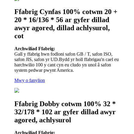
Ffabrig Cynfas 100% cotwm 20 +
20 * 16/136 * 56 ar gyfer dillad
awyr agored, dillad achlysurol,
cot
Archwiliad Ffabrig:
Gall y ffabrig hwn fodloni safon GB / T, safon ISO,
safon JIS, safon yr UD.Bydd yr holl ffabrigau'n cael eu
harchwilio 100 y cant cyn eu cludo yn unol â safon
system pedwar pwynt America.
Mwy o fanylion
Ffabrig Dobby cotwm 100% 32 *
32/178 * 102 ar gyfer dillad awyr
agored, achlysurol
Archwiliad Ffabrig: