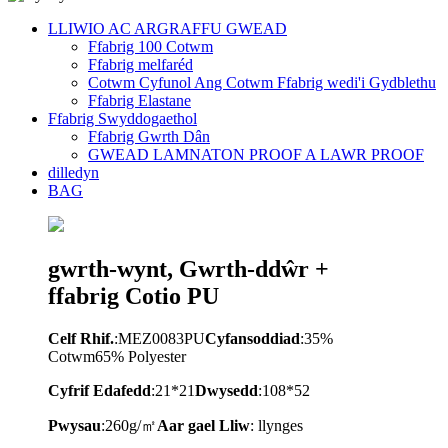
LLIWIO AC ARGRAFFU GWEAD
Ffabrig 100 Cotwm
Ffabrig melfaréd
Cotwm Cyfunol Ang Cotwm Ffabrig wedi'i Gydblethu
Ffabrig Elastane
Ffabrig Swyddogaethol
Ffabrig Gwrth Dân
GWEAD LAMNATON PROOF A LAWR PROOF
dilledyn
BAG
gwrth-wynt, Gwrth-ddŵr +
ffabrig Cotio PU
Celf Rhif.
:MEZ0083PU
Cyfansoddiad
:35%
Cotwm65% Polyester
Cyfrif Edafedd
:21*21
Dwysedd
:108*52
Pwysau
:260g/㎡
A
ar gael
Lliw
: llynges