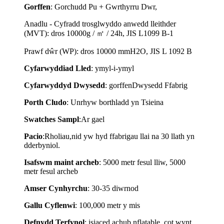
Gorffen
: Gorchudd Pu + Gwrthyrru Dwr,
Anadlu - Cyfradd trosglwyddo anwedd lleithder
(MVT): dros 10000g / ㎡ / 24h, JIS L1099 B-1
Prawf dŵr (WP): dros 10000 mmH2O, JIS L 1092 B
Cyfarwyddiad Lled
: ymyl-i-ymyl
Cyfarwyddyd Dwysedd
: gorffen
Dwysedd Ffabrig
Porth Cludo
: Unrhyw borthladd yn Tsieina
Swatches Sampl
:
Ar gael
Pacio
:
Rholiau,
nid yw hyd ffabrigau llai na 30 llath yn
dderbyniol.
Isafswm maint archeb
: 5000 metr fesul lliw, 5000
metr fesul archeb
Amser Cynhyrchu
: 30-35 diwrnod
Gallu Cyflenwi
: 100,000 metr y mis
Defnydd Terfynol
:
i
siaced achub nflatable, cot wynt,