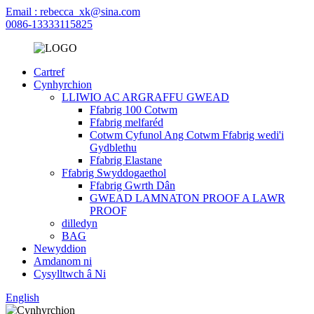
Email : rebecca_xk@sina.com
0086-13333115825
Cartref
Cynhyrchion
LLIWIO AC ARGRAFFU GWEAD
Ffabrig 100 Cotwm
Ffabrig melfaréd
Cotwm Cyfunol Ang Cotwm Ffabrig wedi'i
Gydblethu
Ffabrig Elastane
Ffabrig Swyddogaethol
Ffabrig Gwrth Dân
GWEAD LAMNATON PROOF A LAWR
PROOF
dilledyn
BAG
Newyddion
Amdanom ni
Cysylltwch â Ni
English