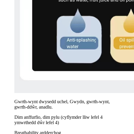
Gwrth-wynt dwysedd uchel, Gwydn, gwrth-wynt,
gwrth-ddŵr, anadlu.
Dim anffurfio, dim pylu (cyflymder lliw lefel 4
ymwrthedd dŵr lefel 4)
Breathability ardderchog