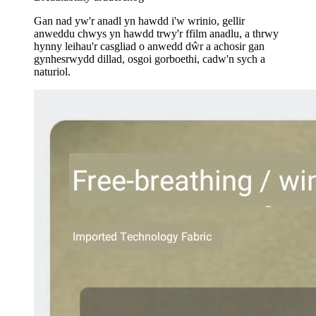
Gan nad yw'r anadl yn hawdd i'w wrinio, gellir
anweddu chwys yn hawdd trwy'r ffilm anadlu, a thrwy
hynny leihau'r casgliad o anwedd dŵr a achosir gan
gynhesrwydd dillad, osgoi gorboethi, cadw'n sych a
naturiol.