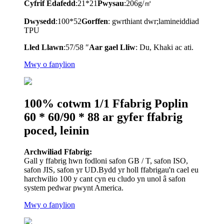
Cyfrif Edafedd
:21*21
Pwysau
:206g/㎡
Dwysedd
:100*52
Gorffen
: gwrthiant dwr;lamineiddiad
TPU
Lled Llawn
:57/58 ″
A
ar gael
Lliw
: Du, Khaki ac ati.
Mwy o fanylion
100% cotwm 1/1 Ffabrig Poplin
60 * 60/90 * 88 ar gyfer ffabrig
poced, leinin
Archwiliad Ffabrig:
Gall y ffabrig hwn fodloni safon GB / T, safon ISO,
safon JIS, safon yr UD.Bydd yr holl ffabrigau'n cael eu
harchwilio 100 y cant cyn eu cludo yn unol â safon
system pedwar pwynt America.
Mwy o fanylion