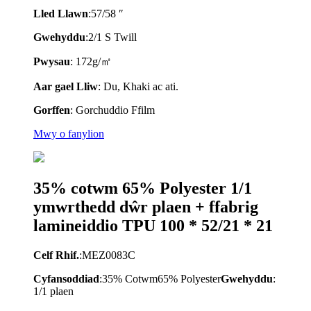
Lled Llawn
:57/58 ″
Gwehyddu
:2/1 S Twill
Pwysau
: 172g/㎡
A
ar gael
Lliw
: Du, Khaki ac ati.
Gorffen
: Gorchuddio Ffilm
Mwy o fanylion
35% cotwm 65% Polyester 1/1
ymwrthedd dŵr plaen + ffabrig
lamineiddio TPU 100 * 52/21 * 21
Celf Rhif.
:MEZ0083C
Cyfansoddiad
:35% Cotwm65% Polyester
Gwehyddu
:
1/1 plaen