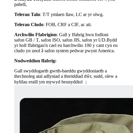
pabell,
Telerau Talu
: T/T ymlaen llaw, LC ar yr olwg.
Telerau Cludo
: FOB, CRF a CIF, ac ati.
Archwilio Ffabrig
i
on
: Gall y ffabrig hwn fodloni
safon GB / T, safon ISO, safon JIS, safon yr UD.Bydd
yr holl ffabrigau'n cael eu harchwilio 100 y cant cyn eu
cludo yn unol â safon system pedwar pwynt America.
Nodweddion ffabrig:
Gall swyddogaeth gwrth-baeddu gwyddoniaeth a
thechnoleg atal adlyniad a threiddiad dŵr, sudd, olew a
hylifau eraill ym mywyd beunyddiol ；