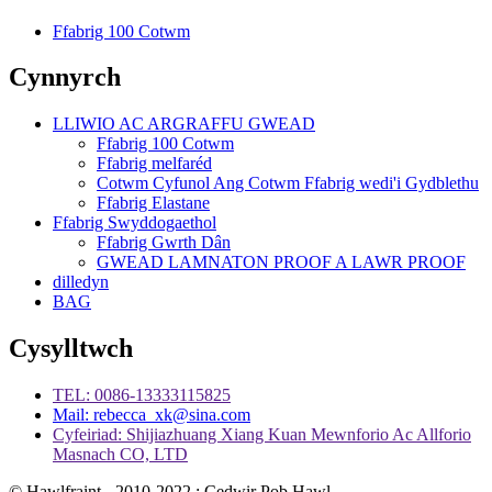
Ffabrig 100 Cotwm
Cynnyrch
LLIWIO AC ARGRAFFU GWEAD
Ffabrig 100 Cotwm
Ffabrig melfaréd
Cotwm Cyfunol Ang Cotwm Ffabrig wedi'i Gydblethu
Ffabrig Elastane
Ffabrig Swyddogaethol
Ffabrig Gwrth Dân
GWEAD LAMNATON PROOF A LAWR PROOF
dilledyn
BAG
Cysylltwch
TEL: 0086-13333115825
Mail: rebecca_xk@sina.com
Cyfeiriad: Shijiazhuang Xiang Kuan Mewnforio Ac Allforio
Masnach CO, LTD
© Hawlfraint - 2010-2022 : Cedwir Pob Hawl.