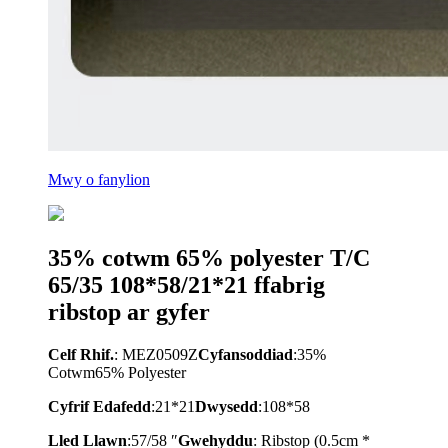
Mwy o fanylion
35% cotwm 65% polyester T/C
65/35 108*58/21*21 ffabrig
ribstop ar gyfer
Celf Rhif.
: MEZ0509Z
Cyfansoddiad
:35%
Cotwm65% Polyester
Cyfrif Edafedd
:21*21
Dwysedd
:108*58
Lled Llawn
:57/58 ″
Gwehyddu
: Ribstop (0.5cm *