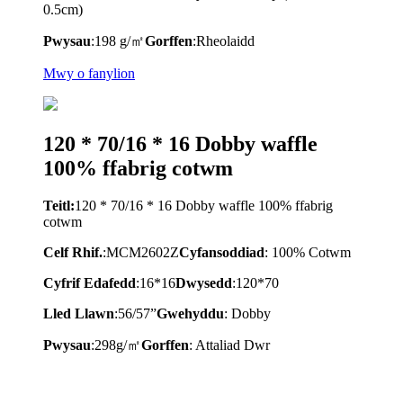
0.5cm)
Pwysau
:198 g/㎡
Gorffen
:
Rheolaidd
Mwy o fanylion
120 * 70/16 * 16 Dobby waffle
100% ffabrig cotwm
Teitl:
120 * 70/16 * 16 Dobby waffle 100% ffabrig
cotwm
Celf Rhif.
:
M
CM2602Z
Cyfansoddiad
: 100% Cotwm
Cyfrif Edafedd
:
16*16
Dwysedd
:
120*70
Lled Llawn
:
56/57
”
Gwehyddu
:
Dobby
Pwysau
:
298
g/㎡
Gorffen
: Attaliad Dwr