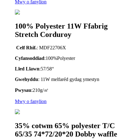
Mwy o fanylion
100% Polyester 11W Ffabrig
Stretch Corduroy
Celf Rhif.
:
MDF22706X
Cyfansoddiad
:
100
%
Polyester
Lled Llawn
:
57/58
“
Gwehyddu
:
11W melfaréd gydag ymestyn
Pwysau
:
210
g/㎡
Mwy o fanylion
35% cotwm 65% polyester T/C
65/35 74*72/20*20 Dobby waffle