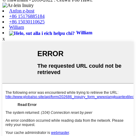
Anfon e-bost
+86 15176885184
+86 15030110625
William
William
x