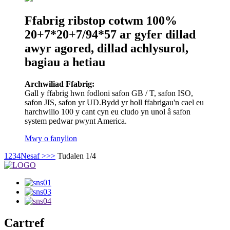
Ffabrig ribstop cotwm 100%
20+7*20+7/94*57 ar gyfer dillad
awyr agored, dillad achlysurol,
bagiau a hetiau
Archwiliad Ffabrig:
Gall y ffabrig hwn fodloni safon GB / T, safon ISO,
safon JIS, safon yr UD.Bydd yr holl ffabrigau'n cael eu
harchwilio 100 y cant cyn eu cludo yn unol â safon
system pedwar pwynt America.
Mwy o fanylion
1
2
3
4
Nesaf >
>>
Tudalen 1/4
Cartref