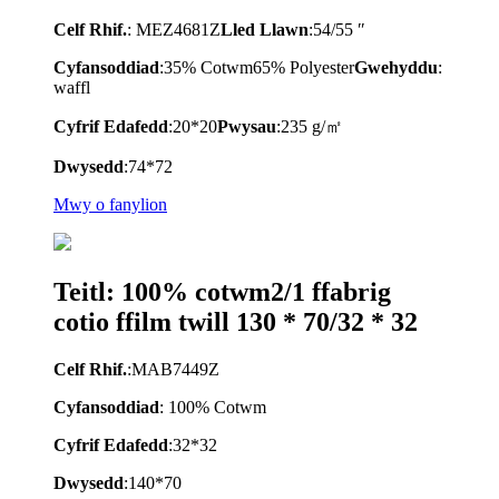
Celf Rhif.
: MEZ4681Z
Lled Llawn
:54/55 ″
Cyfansoddiad
:35% Cotwm65% Polyester
Gwehyddu
:
waffl
Cyfrif Edafedd
:20*20
Pwysau
:235 g/㎡
Dwysedd
:74*72
Mwy o fanylion
Teitl: 100% cotwm2/1 ffabrig
cotio ffilm twill 130 * 70/32 * 32
Celf Rhif.
:MAB7449Z
Cyfansoddiad
: 100% Cotwm
Cyfrif Edafedd
:32*32
Dwysedd
:140*70