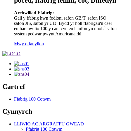
poced, ffabrig leinin, cot, Dilledyn
Archwiliad Ffabrig:
Gall y ffabrig hwn fodloni safon GB/T, safon ISO,
safon JIS, safon yr UD. Bydd yr holl ffabrigau'n cael
eu harchwilio 100 y cant cyn eu hanfon yn unol â safon
system pedwar pwynt Americanaidd.
Mwy o fanylion
Cartref
Ffabrig 100 Cotwm
Cynnyrch
LLIWIO AC ARGRAFFU GWEAD
Ffabrig 100 Cotwm