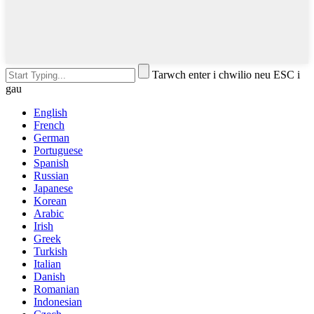
Tarwch enter i chwilio neu ESC i
gau
English
French
German
Portuguese
Spanish
Russian
Japanese
Korean
Arabic
Irish
Greek
Turkish
Italian
Danish
Romanian
Indonesian