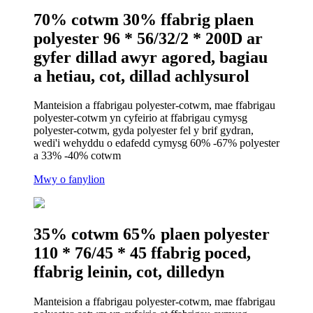
70% cotwm 30% ffabrig plaen
polyester 96 * 56/32/2 * 200D ar
gyfer dillad awyr agored, bagiau
a hetiau, cot, dillad achlysurol
Manteision a ffabrigau polyester-cotwm, mae ffabrigau
polyester-cotwm yn cyfeirio at ffabrigau cymysg
polyester-cotwm, gyda polyester fel y brif gydran,
wedi'i wehyddu o edafedd cymysg 60% -67% polyester
a 33% -40% cotwm
Mwy o fanylion
35% cotwm 65% plaen polyester
110 * 76/45 * 45 ffabrig poced,
ffabrig leinin, cot, dilledyn
Manteision a ffabrigau polyester-cotwm, mae ffabrigau