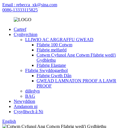
Email : rebecca_xk@sina.com
0086-13333115825
Cartref
Cynhyrchion
LLIWIO AC ARGRAFFU GWEAD
Ffabrig 100 Cotwm
Ffabrig melfaréd
Cotwm Cyfunol Ang Cotwm Ffabrig wedi'i
Gydblethu
Ffabrig Elastane
Ffabrig Swyddogaethol
Ffabrig Gwrth Dân
GWEAD LAMNATON PROOF A LAWR
PROOF
dilledyn
BAG
Newyddion
Amdanom ni
Cysylltwch â Ni
English