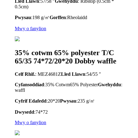
Lled Llawn
:57/58 ″
Gwehyddu
: Ribstop (0.5cm *
0.5cm)
Pwysau
:198 g/㎡
Gorffen
:
Rheolaidd
Mwy o fanylion
35% cotwm 65% polyester T/C
65/35 74*72/20*20 Dobby waffle
Celf Rhif.
: MEZ4681Z
Lled Llawn
:54/55 ″
Cyfansoddiad
:35% Cotwm65% Polyester
Gwehyddu
:
waffl
Cyfrif Edafedd
:20*20
Pwysau
:235 g/㎡
Dwysedd
:74*72
Mwy o fanylion