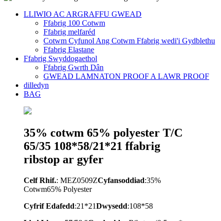
LLIWIO AC ARGRAFFU GWEAD
Ffabrig 100 Cotwm
Ffabrig melfaréd
Cotwm Cyfunol Ang Cotwm Ffabrig wedi'i Gydblethu
Ffabrig Elastane
Ffabrig Swyddogaethol
Ffabrig Gwrth Dân
GWEAD LAMNATON PROOF A LAWR PROOF
dilledyn
BAG
35% cotwm 65% polyester T/C
65/35 108*58/21*21 ffabrig
ribstop ar gyfer
Celf Rhif.
: MEZ0509Z
Cyfansoddiad
:35%
Cotwm65% Polyester
Cyfrif Edafedd
:21*21
Dwysedd
:108*58