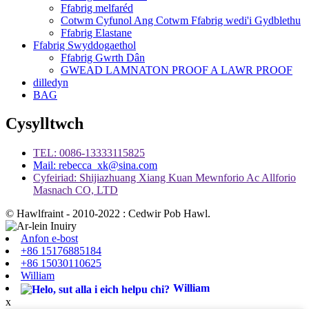
Ffabrig melfaréd
Cotwm Cyfunol Ang Cotwm Ffabrig wedi'i Gydblethu
Ffabrig Elastane
Ffabrig Swyddogaethol
Ffabrig Gwrth Dân
GWEAD LAMNATON PROOF A LAWR PROOF
dilledyn
BAG
Cysylltwch
TEL: 0086-13333115825
Mail: rebecca_xk@sina.com
Cyfeiriad: Shijiazhuang Xiang Kuan Mewnforio Ac Allforio
Masnach CO, LTD
© Hawlfraint - 2010-2022 : Cedwir Pob Hawl.
Anfon e-bost
+86 15176885184
+86 15030110625
William
William
x